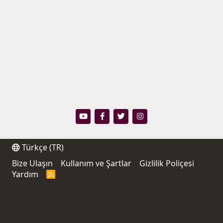
Türkçe (TR)
Bize Ulaşın
Kullanım ve Şartlar
Gizlilik Poliçesi
Yardım
R
S
S
®
Community platform by XenForo
© 2010-2021 XenForo
Ltd.
Thread Filter by AddonsLab