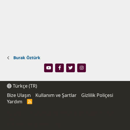
Burak Öztürk
Türkçe (TR)
Bize Ulaşın
Kullanım ve Şartlar
Gizlilik Poliçesi
Yardım
R
S
S
®
Community platform by XenForo
© 2010-2021 XenForo
Ltd.
Thread Filter by AddonsLab