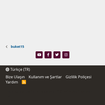
buket15
Türkçe (TR)
Bize Ulaşın
Kullanım ve Şartlar
Gizlilik Poliçesi
Yardım
R
S
S
®
Community platform by XenForo
© 2010-2021 XenForo
Ltd.
Thread Filter by AddonsLab