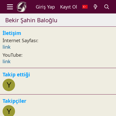
Giriş Yap
Kayıt Ol
Bekir Şahin Baloğlu
İletişim
İnternet Sayfası
link
YouTube
link
Takip ettiği
Y
Takipçiler
Y