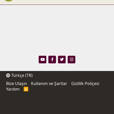
Türkçe (TR)
Bize Ulaşın
Kullanım ve Şartlar
Gizlilik Poliçesi
Yardım
R
S
S
®
Community platform by XenForo
© 2010-2021 XenForo
Ltd.
Thread Filter by AddonsLab