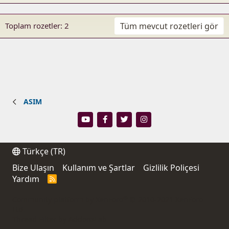
Tüm mevcut rozetleri gör
Toplam rozetler: 2
ASIM
Türkçe (TR)
Bize Ulaşın
Kullanım ve Şartlar
Gizlilik Poliçesi
Yardım
R
S
S
®
Community platform by XenForo
© 2010-2021 XenForo
Ltd.
Thread Filter by AddonsLab