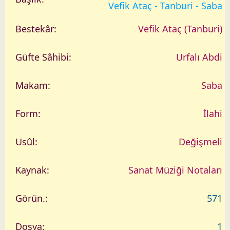
a
Vefik Ataç - Tanburi - Saba
r
i
Vefik Ataç (Tanburi)
h
Urfalı Abdi
Saba
İlahi
Değişmeli
Sanat Müziği Notaları
571
1