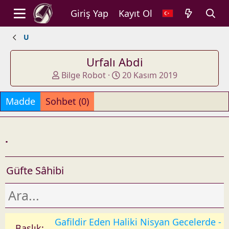
Giriş Yap
Kayıt Ol
U
Urfalı Abdi
A
O
Bilge Robot
20 Kasım 2019
d
l
d
u
Madde
Sohbet (0)
e
ş
d
t
b
u
.
y
r
u
l
Güfte Sâhibi
d
u
ğ
u
t
Gafildir Eden Haliki Nisyan Gecelerde -