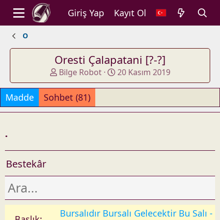
Giriş Yap
Kayıt Ol
O
Oresti Çalapatani [?-?]
A
O
Bilge Robot
20 Kasım 2019
d
l
d
u
Madde
Sohbet (81)
e
ş
d
t
b
u
.
y
r
u
l
Bestekâr
d
u
ğ
u
t
Bursalıdır Bursalı Gelecektir Bu Salı -