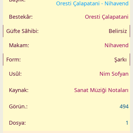
a
Oresti Çalapatani - Nihavend
r
i
Oresti Çalapatani
h
Belirsiz
Nihavend
Şarkı
Nim Sofyan
Sanat Müziği Notaları
494
1