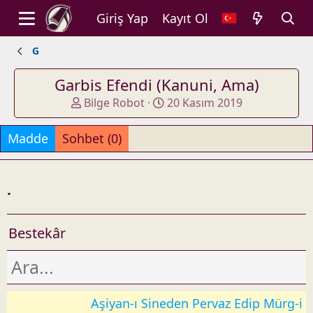
Giriş Yap
Kayıt Ol
G
Garbis Efendi (Kanuni, Ama)
A
O
Bilge Robot
20 Kasım 2019
d
l
d
u
Madde
Sohbet (0)
e
ş
d
t
b
u
.
y
r
u
l
Bestekâr
d
u
ğ
u
t
Aşiyan-ı Sineden Pervaz Edip Mürg-i