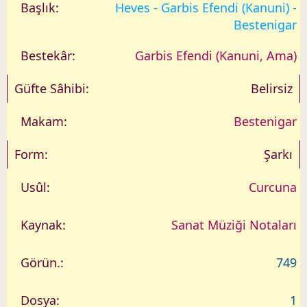
a
Heves - Garbis Efendi (Kanuni) -
r
Bestenigar
i
h
Garbis Efendi (Kanuni, Ama)
Belirsiz
Bestenigar
Şarkı
Curcuna
Sanat Müziği Notaları
749
1