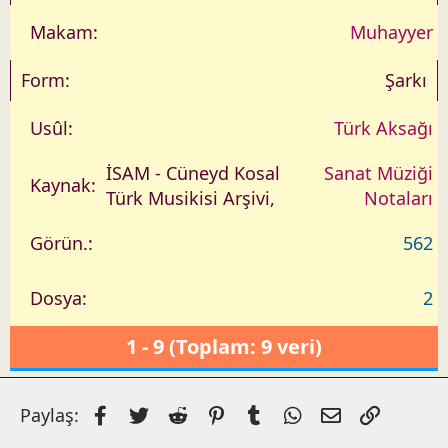
Muhayyer
Şarkı
Türk Aksağı
İSAM - Cüneyd Kosal
Sanat Müziği
Türk Musikisi Arşivi,
Notaları
562
2
1 - 9 (Toplam: 9 veri)
Facebook
Twitter
Reddit
Pinterest
Tumblr
WhatsApp
E-posta
Link
Paylaş: