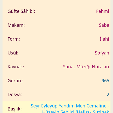
Fehmi
Saba
İlahi
Sofyan
Sanat Müziği Notaları
965
2
Seyr Eyleyüp Yandım Meh Cemaline -
Hüseyin Sebilci (Hafız) - Suzinak