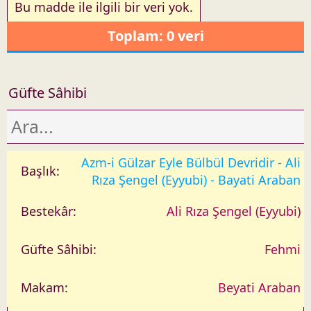
a
Bu madde ile ilgili bir veri yok.
r
Toplam: 0 veri
i
h
Güfte Sâhibi
Azm-i Gülzar Eyle Bülbül Devridir - Ali
Rıza Şengel (Eyyubi) - Bayati Araban
Ali Rıza Şengel (Eyyubi)
Fehmi
Beyati Araban