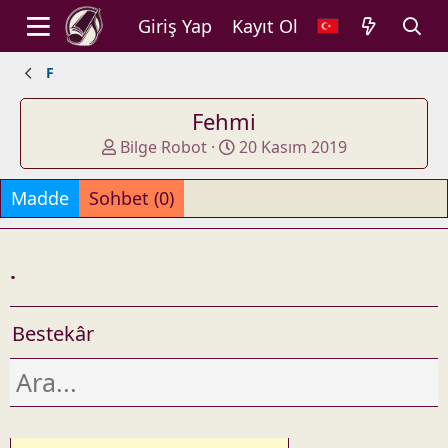
Giriş Yap
Kayıt Ol
F
Fehmi
A
O
Bilge Robot
20 Kasım 2019
d
l
d
u
Madde
Sohbet (0)
e
ş
d
t
b
u
.
y
r
u
l
Bestekâr
d
u
ğ
u
t