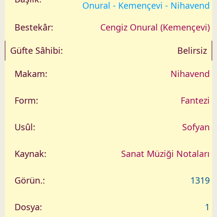
a
Onural - Kemençevi - Nihavend
r
i
Cengiz Onural (Kemençevi)
h
Belirsiz
Nihavend
Fantezi
Sofyan
Sanat Müziği Notaları
1319
1