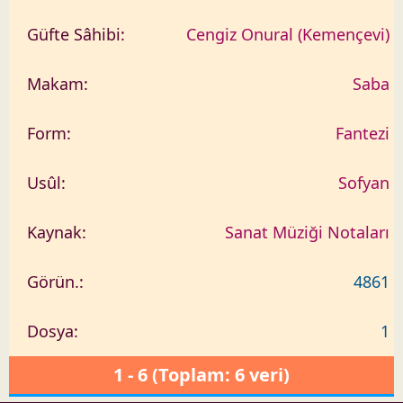
Cengiz Onural (Kemençevi)
Saba
Fantezi
Sofyan
Sanat Müziği Notaları
4861
1
1 - 6 (Toplam: 6 veri)