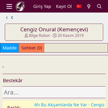
Giriş Yap
Kayıt Ol
C
Cengiz Onural (Kemençevi)
A
O
Bilge Robot
20 Kasım 2019
d
l
d
u
Madde
Sohbet (0)
e
ş
d
t
b
u
.
y
r
u
l
Bestekâr
d
u
ğ
u
t
Ah Bu Akşamlarda Ne Var - Cengiz