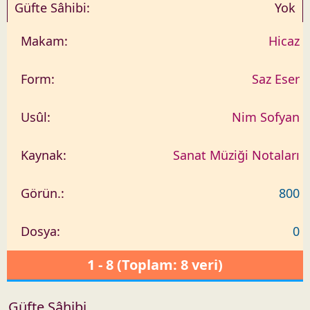
Yok
Hicaz
Saz Eser
Nim Sofyan
Sanat Müziği Notaları
800
0
1 - 8 (Toplam: 8 veri)
Güfte Sâhibi