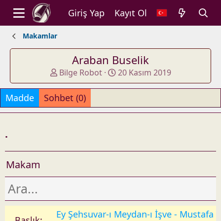
Giriş Yap
Kayıt Ol
Makamlar
Araban Buselik
A
O
Bilge Robot
20 Kasım 2019
d
l
d
u
Madde
Sohbet (0)
e
ş
d
t
b
u
.
y
r
u
l
Makam
d
u
ğ
u
t
Ey Şehsuvar-ı Meydan-ı İşve - Mustafa