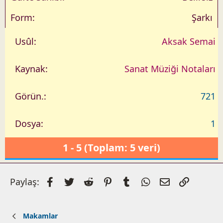
Şarkı
Aksak Semai
Sanat Müziği Notaları
721
1
1 - 5 (Toplam: 5 veri)
Facebook
Twitter
Reddit
Pinterest
Tumblr
WhatsApp
E-posta
Link
Paylaş:
Makamlar