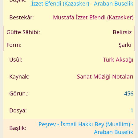
a
İzzet Efendi (Kazasker) - Araban Buselik
r
i
Mustafa İzzet Efendi (Kazasker)
h
Belirsiz
Şarkı
Türk Aksağı
Sanat Müziği Notaları
456
1
Peşrev - İsmail Hakkı Bey (Muallim) -
Araban Buselik