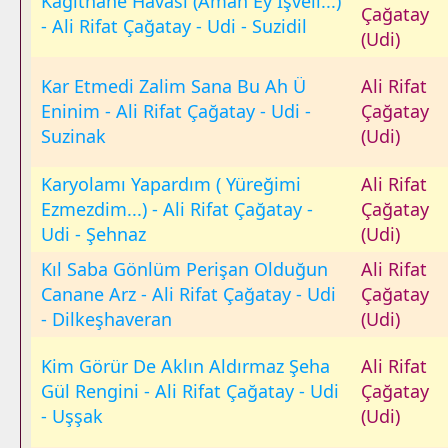
Kağithane Havasi (Aman Ey İşveli...)
Çağatay
- Ali Rifat Çağatay - Udi - Suzidil
(Udi)
Kar Etmedi Zalim Sana Bu Ah Ü
Ali Rifat
Eninim - Ali Rifat Çağatay - Udi -
Çağatay
Suzinak
(Udi)
Karyolamı Yapardım ( Yüreğimi
Ali Rifat
Ezmezdim...) - Ali Rifat Çağatay -
Çağatay
Udi - Şehnaz
(Udi)
Kıl Saba Gönlüm Perişan Olduğun
Ali Rifat
Canane Arz - Ali Rifat Çağatay - Udi
Çağatay
- Dilkeşhaveran
(Udi)
Kim Görür De Aklın Aldırmaz Şeha
Ali Rifat
Gül Rengini - Ali Rifat Çağatay - Udi
Çağatay
- Uşşak
(Udi)