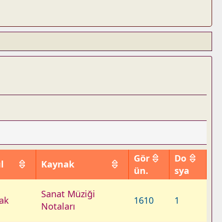
Gör
Do
l
Kaynak
ün.
sya
Sanat Müziği
ak
1610
1
Notaları