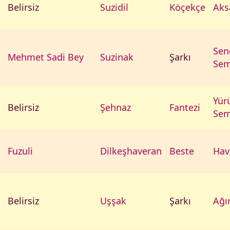
Belirsiz
Suzidil
Köçekçe
Aks
Sen
Mehmet Sadi Bey
Suzinak
Şarkı
Sem
Yür
Belirsiz
Şehnaz
Fantezi
Sem
Fuzuli
Dilkeşhaveran
Beste
Hav
Belirsiz
Uşşak
Şarkı
Ağı