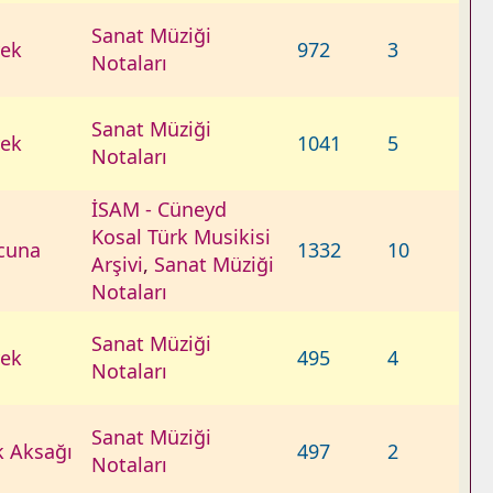
Sanat Müziği
ek
972
3
Notaları
Sanat Müziği
ek
1041
5
Notaları
İSAM - Cüneyd
Kosal Türk Musikisi
cuna
1332
10
Arşivi
,
Sanat Müziği
Notaları
Sanat Müziği
ek
495
4
Notaları
Sanat Müziği
k Aksağı
497
2
Notaları