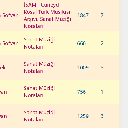
İSAM - Cüneyd
Kosal Türk Musikisi
 Sofyan
1847
7
Arşivi
,
Sanat Müziği
Notaları
Sanat Müziği
 Sofyan
666
2
Notaları
Sanat Müziği
ek
1009
5
Notaları
Sanat Müziği
yan
756
1
Notaları
Sanat Müziği
yan
1259
3
Notaları