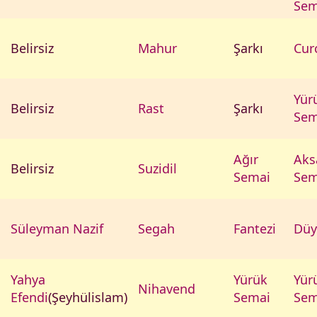
Sem
Belirsiz
Mahur
Şarkı
Cur
Yür
Belirsiz
Rast
Şarkı
Sem
Ağır
Aks
Belirsiz
Suzidil
Semai
Sem
Süleyman Nazif
Segah
Fantezi
Düy
Yahya
Yürük
Yür
Nihavend
Efendi
(Şeyhülislam)
Semai
Sem