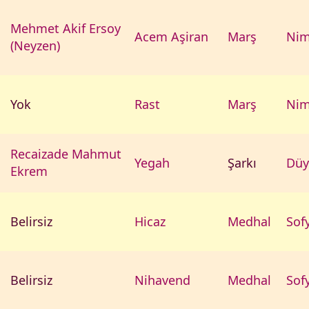
Mehmet Akif Ersoy
Acem Aşiran
Marş
Nim
(Neyzen)
Yok
Rast
Marş
Nim
Recaizade Mahmut
Yegah
Şarkı
Düy
Ekrem
Belirsiz
Hicaz
Medhal
Sof
Belirsiz
Nihavend
Medhal
Sof