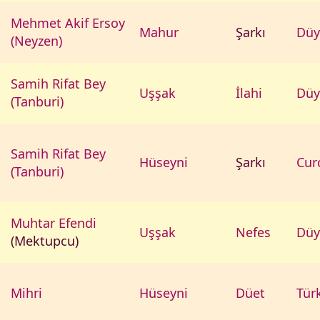
Mehmet Akif Ersoy
Mahur
Şarkı
Düy
(Neyzen)
Samih Rifat Bey
Uşşak
İlahi
Düy
(Tanburi)
Samih Rifat Bey
Hüseyni
Şarkı
Cur
(Tanburi)
Muhtar Efendi
Uşşak
Nefes
Düy
(Mektupcu)
Mihri
Hüseyni
Düet
Tür