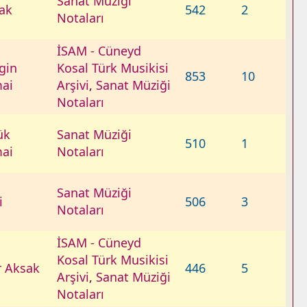
Sanat Müziği
ak
542
2
Notaları
İSAM - Cüneyd
gin
Kosal Türk Musikisi
853
10
ai
Arşivi
,
Sanat Müziği
Notaları
ük
Sanat Müziği
510
1
ai
Notaları
Sanat Müziği
i
506
3
Notaları
İSAM - Cüneyd
Kosal Türk Musikisi
r Aksak
446
5
Arşivi
,
Sanat Müziği
Notaları