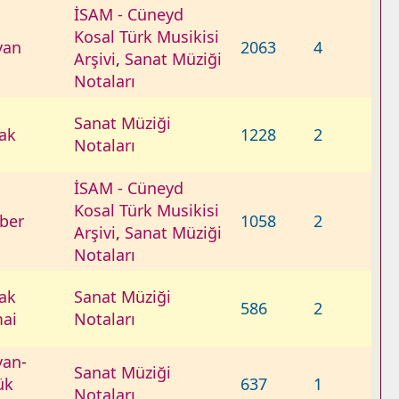
İSAM - Cüneyd
Kosal Türk Musikisi
yan
2063
4
Arşivi
,
Sanat Müziği
Notaları
Sanat Müziği
ak
1228
2
Notaları
İSAM - Cüneyd
Kosal Türk Musikisi
ber
1058
2
Arşivi
,
Sanat Müziği
Notaları
ak
Sanat Müziği
586
2
ai
Notaları
yan
-
Sanat Müziği
ük
637
1
Notaları