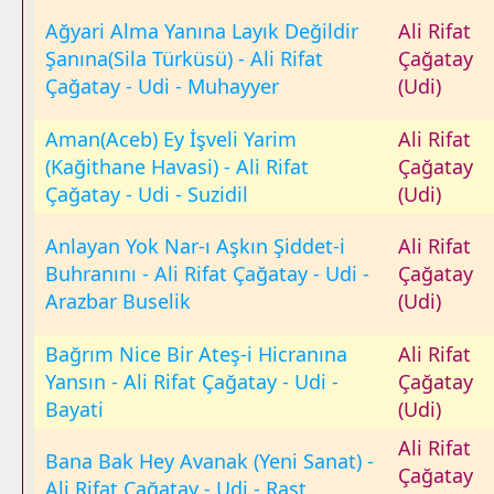
Ağyari Alma Yanına Layık Değildir
Ali Rifat
Şanına(Sila Türküsü) - Ali Rifat
Çağatay
Çağatay - Udi - Muhayyer
(Udi)
Aman(Aceb) Ey İşveli Yarim
Ali Rifat
(Kağithane Havasi) - Ali Rifat
Çağatay
Çağatay - Udi - Suzidil
(Udi)
Anlayan Yok Nar-ı Aşkın Şiddet-i
Ali Rifat
Buhranını - Ali Rifat Çağatay - Udi -
Çağatay
Arazbar Buselik
(Udi)
Bağrım Nice Bir Ateş-i Hicranına
Ali Rifat
Yansın - Ali Rifat Çağatay - Udi -
Çağatay
Bayati
(Udi)
Ali Rifat
Bana Bak Hey Avanak (Yeni Sanat) -
Çağatay
Ali Rifat Çağatay - Udi - Rast