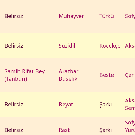
Belirsiz
Muhayyer
Türkü
Sof
Belirsiz
Suzidil
Köçekçe
Aks
Samih Rifat Bey
Arazbar
Beste
Çen
(Tanburi)
Buselik
Aks
Belirsiz
Beyati
Şarkı
Sem
Sof
Belirsiz
Rast
Şarkı
Yür