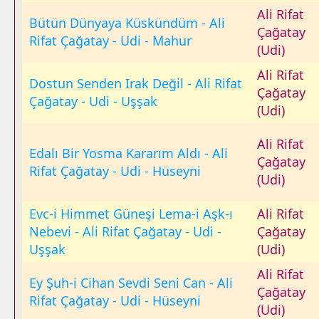
Ali Rifat
Bütün Dünyaya Küskündüm - Ali
Çağatay
Rifat Çağatay - Udi - Mahur
(Udi)
Ali Rifat
Dostun Senden Irak Değil - Ali Rifat
Çağatay
Çağatay - Udi - Uşşak
(Udi)
Ali Rifat
Edalı Bir Yosma Kararım Aldı - Ali
Çağatay
Rifat Çağatay - Udi - Hüseyni
(Udi)
Evc-i Himmet Güneşi Lema-i Aşk-ı
Ali Rifat
Nebevi - Ali Rifat Çağatay - Udi -
Çağatay
Uşşak
(Udi)
Ali Rifat
Ey Şuh-i Cihan Sevdi Seni Can - Ali
Çağatay
Rifat Çağatay - Udi - Hüseyni
(Udi)