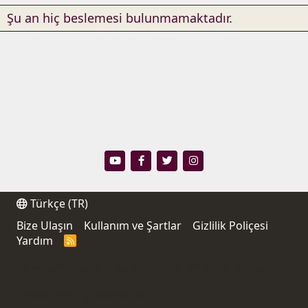
Şu an hiç beslemesi bulunmamaktadır.
Türkçe (TR)
Bize Ulaşın
Kullanım ve Şartlar
Gizlilik Poliçesi
Yardım
R
S
S
®
Community platform by XenForo
© 2010-2021 XenForo
Ltd.
Thread Filter by AddonsLab