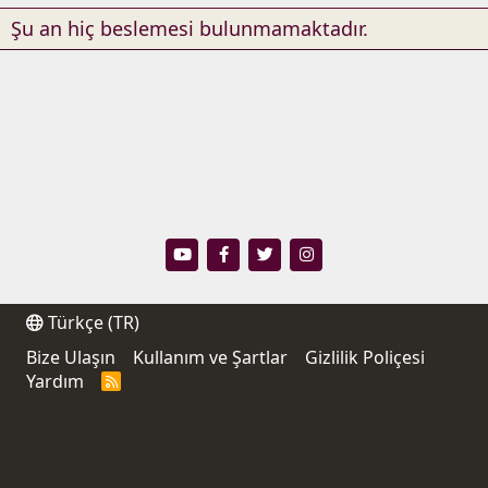
Şu an hiç beslemesi bulunmamaktadır.
Türkçe (TR)
Bize Ulaşın
Kullanım ve Şartlar
Gizlilik Poliçesi
Yardım
R
S
S
®
Community platform by XenForo
© 2010-2021 XenForo
Ltd.
Thread Filter by AddonsLab