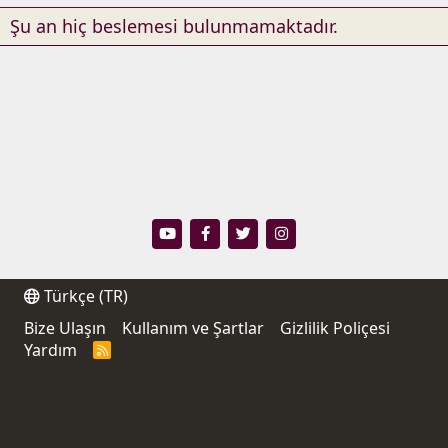
Şu an hiç beslemesi bulunmamaktadır.
Türkçe (TR)
Bize Ulaşın
Kullanım ve Şartlar
Gizlilik Poliçesi
Yardım
R
S
S
®
Community platform by XenForo
© 2010-2021 XenForo
Ltd.
Thread Filter by AddonsLab