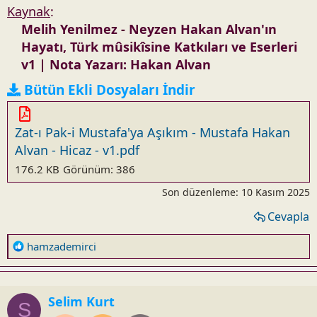
Kaynak
:
Melih Yenilmez - Neyzen Hakan Alvan'ın
Hayatı, Türk mûsikîsine Katkıları ve Eserleri
v1
|
Nota Yazarı: Hakan Alvan
Bütün Ekli Dosyaları İndir
Zat-ı Pak-i Mustafa'ya Aşıkım - Mustafa Hakan
Alvan - Hicaz - v1.pdf
176.2 KB
Görünüm: 386
Son düzenleme:
10 Kasım 2025
Cevapla
R
hamzademirci
e
a
c
Selim Kurt
t
S