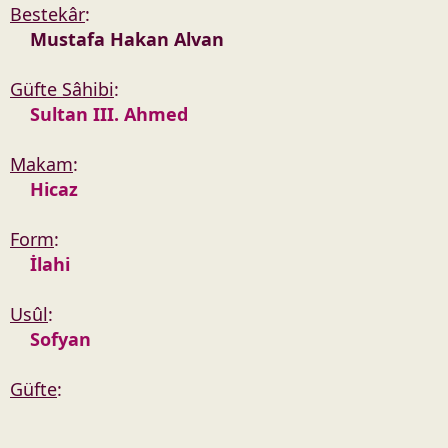
Bestekâr
:
Mustafa Hakan Alvan
Güfte Sâhibi
:
Sultan III. Ahmed
Makam
:
Hicaz
Form
:
İlahi
Usûl
:
Sofyan
Güfte
: