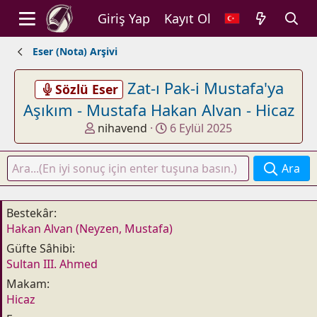
Giriş Yap
Kayıt Ol
Eser (Nota) Arşivi
Zat-ı Pak-i Mustafa'ya
Sözlü Eser
Aşıkım - Mustafa Hakan Alvan - Hicaz
K
B
nihavend
6 Eylül 2025
o
a
n
ş
Ara
u
l
y
a
u
n
Bestekâr
b
g
Hakan Alvan (Neyzen, Mustafa)
a
ı
Güfte Sâhibi
ş
ç
Sultan III. Ahmed
l
t
a
a
Makam
t
r
Hicaz
a
i