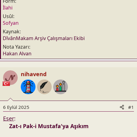
Form
n
h
İlahi
i
Usûl
Sofyan
Kaynak
DîvânMakam Arşiv Çalışmaları Ekibi
Nota Yazarı
Hakan Alvan
nihavend
6 Eylül 2025
#1
Eser
:
Zat-ı Pak-i Mustafa'ya Aşıkım