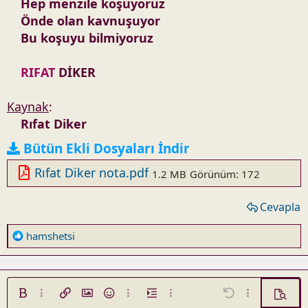
Hep menzile koşuyoruz
Önde olan kavnuşuyor
Bu koşuyu bilmiyoruz
RIFAT
DİKER
Kaynak
:
Rıfat Diker
Bütün Ekli Dosyaları İndir
Rıfat Diker nota.pdf
1.2 MB
Görünüm: 172
Cevapla
R
hamshetsi
e
a
c
t
Kalın
Daha fazla seçenek...
Link ekle
Resim ekle
İfadeler
Daha fazla seçenek...
Girinti
Daha fazla seçenek...
Geri al
Daha fazla seç
Ön izle
i