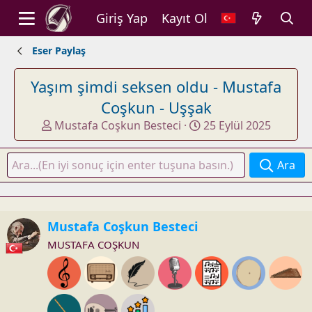
Giriş Yap
Kayıt Ol
Eser Paylaş
Yaşım şimdi seksen oldu - Mustafa
Coşkun - Uşşak
K
B
Mustafa Coşkun Besteci
25 Eylül 2025
o
a
n
ş
Ara
u
l
y
a
u
n
b
g
Mustafa Coşkun Besteci
a
ı
MUSTAFA COŞKUN
ş
ç
l
t
a
a
t
r
a
i