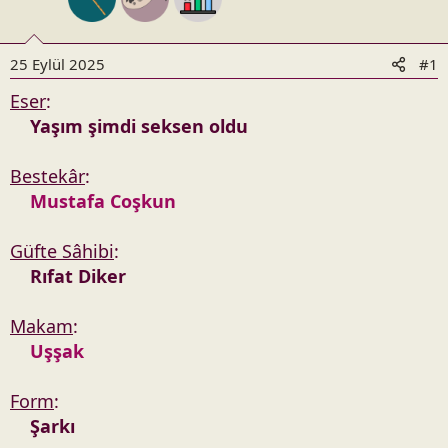
n
h
i
25 Eylül 2025
#1
Eser
:
Yaşım şimdi seksen oldu
Bestekâr
:
Mustafa Coşkun
Güfte Sâhibi
:
Rıfat Diker
Makam
:
Uşşak
Form
:
Şarkı