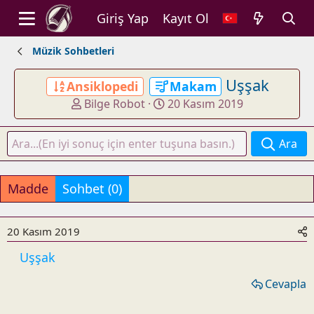
Giriş Yap
Kayıt Ol
Müzik Sohbetleri
Uşşak
Ansiklopedi
Makam
K
B
Bilge Robot
20 Kasım 2019
o
a
n
ş
Ara
u
l
y
a
u
n
Madde
Sohbet (0)
b
g
a
ı
ş
ç
20 Kasım 2019
l
t
Uşşak
a
a
t
r
Cevapla
a
i
n
h