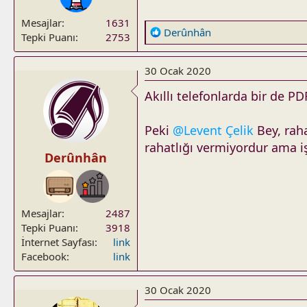
Mesajlar
1631
R
Derûnhân
Tepki Puanı
2753
e
a
30 Ocak 2020
c
t
Akıllı telefonlarda bir de P
i
o
Peki
@Levent Çelik
Bey, raha
n
rahatlığı vermiyordur ama iş
s
Derûnhân
:
Mesajlar
2487
Tepki Puanı
3918
İnternet Sayfası
link
Facebook
link
30 Ocak 2020