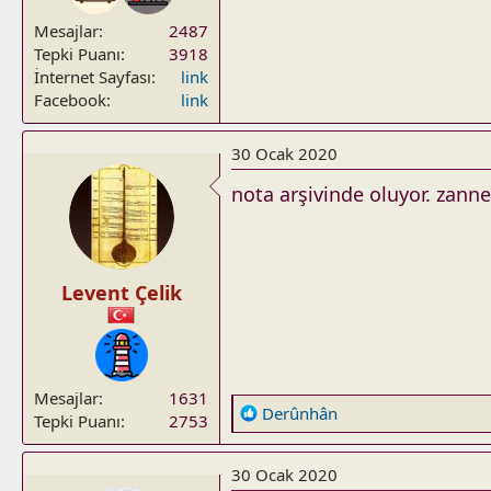
Mesajlar
2487
Tepki Puanı
3918
İnternet Sayfası
link
Facebook
link
30 Ocak 2020
nota arşivinde oluyor. zanne
Levent Çelik
Mesajlar
1631
R
Derûnhân
Tepki Puanı
2753
e
a
30 Ocak 2020
c