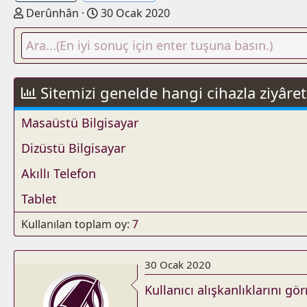
K
B
Derûnhân
30 Ocak 2020
o
a
n
ş
u
l
y
a
u
n
Sitemizi genelde hangi cihazla ziyâre
b
g
a
ı
Masaüstü Bilgisayar
ş
ç
Dizüstü Bilgisayar
l
t
a
a
Akıllı Telefon
t
r
a
i
Tablet
n
h
i
Kullanılan toplam oy
7
30 Ocak 2020
Kullanıcı alışkanlıklarını gö