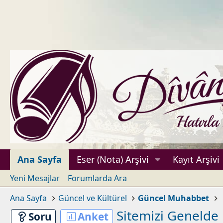
Ana Sayfa
Eser (Nota) Arşivi
Kayıt Arşivi
Yeni Mesajlar
Forumlarda Ara
Ana Sayfa
Güncel ve Kültürel
Güncel Muhabbet
Sitemizi Genelde 
Soru
Anket