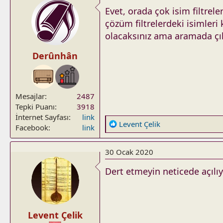
t
Evet, orada çok isim filtre
i
çözüm filtrelerdeki isimleri 
o
olacaksınız ama aramada çık
n
s
Derûnhân
:
Mesajlar
2487
Tepki Puanı
3918
İnternet Sayfası
link
R
Levent Çelik
Facebook
link
e
a
30 Ocak 2020
c
t
Dert etmeyin neticede açılı
i
o
n
s
Levent Çelik
: