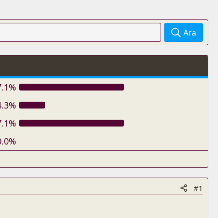
Ara
7.1%
4.3%
7.1%
0.0%
#1