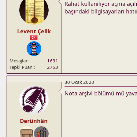
Rahat kullanılıyor açma açı
başındaki bilgisayarları hatı
Levent Çelik
Mesajlar
1631
Tepki Puanı
2753
30 Ocak 2020
Nota arşivi bölümü mü yavaş
Derûnhân