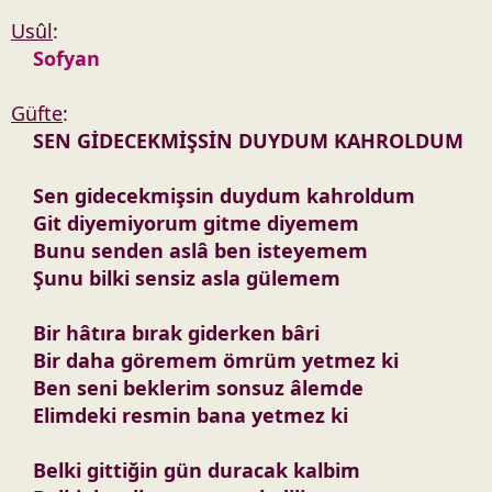
Usûl
:
Sofyan
Güfte
:
SEN GİDECEKMİŞSİN DUYDUM KAHROLDUM
Sen gidecekmişsin duydum kahroldum
Git diyemiyorum gitme diyemem
Bunu senden aslâ ben isteyemem
Şunu bilki sensiz asla gülemem
Bir hâtıra bırak giderken bâri
Bir daha göremem ömrüm yetmez ki
Ben seni beklerim sonsuz âlemde
Elimdeki resmin bana yetmez ki
Belki gittiğin gün duracak kalbim