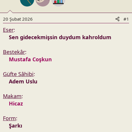
n
h
i
20 Şubat 2026
#1
Eser
:
Sen gidecekmişsin duydum kahroldum
Bestekâr
:
Mustafa Coşkun
Güfte Sâhibi
:
Adem Uslu
Makam
:
Hicaz
Form
:
Şarkı