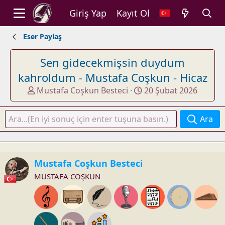
Giriş Yap
Kayıt Ol
Eser Paylaş
Sen gidecekmişsin duydum
kahroldum - Mustafa Coşkun - Hicaz
K
B
Mustafa Coşkun Besteci
20 Şubat 2026
o
a
n
ş
Ara
u
l
y
a
u
n
b
g
Mustafa Coşkun Besteci
a
ı
MUSTAFA COŞKUN
ş
ç
l
t
a
a
t
r
a
i