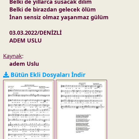
Belki de yıllarca susacak dilim
Belki de birazdan gelecek ölüm
İnan sensiz olmaz yaşanmaz gülüm
03.03.2022/DENİZLİ
ADEM USLU
Kaynak
:
adem Uslu
Bütün Ekli Dosyaları İndir