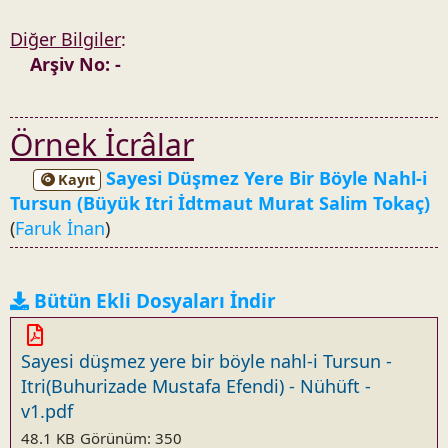
Diğer Bilgiler
:
Arşiv No: -
Örnek İcrâlar
Sayesi Düşmez Yere Bir Böyle Nahl-i
Kayıt
Tursun (Büyük Itri İdtmaut Murat Salim Tokaç)
(
Faruk İnan
)
Bütün Ekli Dosyaları İndir
Sayesi düşmez yere bir böyle nahl-i Tursun -
Itri(Buhurizade Mustafa Efendi) - Nühüft -
v1.pdf
48.1 KB
Görünüm: 350