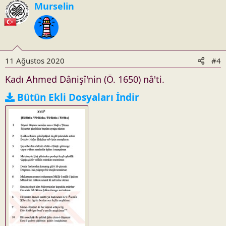
Murselin
i
o
n
s
:
11 Ağustos 2020
#4
Kadı Ahmed Dânişî'nin (Ö. 1650) nâ'ti.
Bütün Ekli Dosyaları İndir