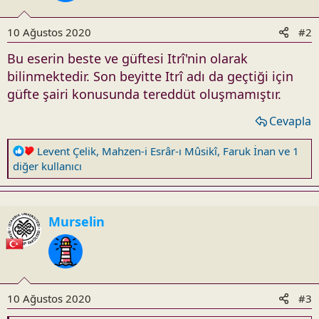
10 Ağustos 2020
#2
Bu eserin beste ve güftesi Itrî'nin olarak
bilinmektedir. Son beyitte Itrî adı da geçtiği için
güfte şairi konusunda tereddüt oluşmamıştır.
Cevapla
R
Levent Çelik
,
Mahzen-i Esrâr-ı Mûsikî
,
Faruk İnan
ve 1
e
diğer kullanıcı
a
c
t
Murselin
i
o
n
s
:
10 Ağustos 2020
#3