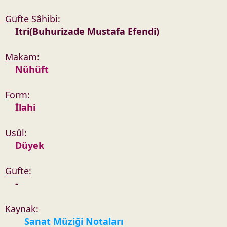
Güfte Sâhibi
:
Itri(Buhurizade Mustafa Efendi)
Makam
:
Nühüft
Form
:
İlahi
Usûl
:
Düyek
Güfte
:
-
Kaynak
:
Sanat Müziği Notaları