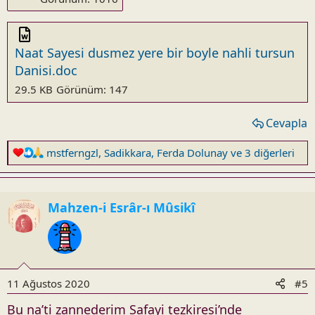
Naat Sayesi dusmez yere bir boyle nahli tursun
Danisi.doc
29.5 KB
Görünüm: 147
Cevapla
R
mstferngzl
,
Sadikkara
,
Ferda Dolunay
ve 3 diğerleri
e
a
c
Mahzen-i Esrâr-ı Mûsikî
t
i
o
n
s
11 Ağustos 2020
#5
:
Bu na’ti zannederim Safayi tezkiresi’nde