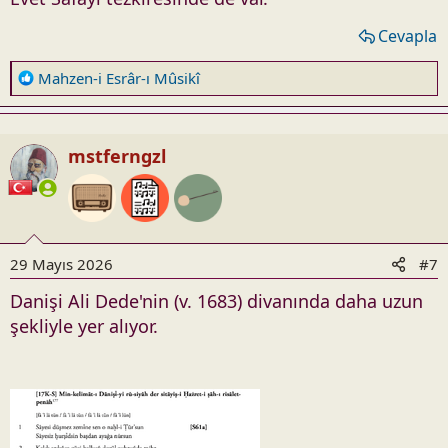
Cevapla
R
Mahzen-i Esrâr-ı Mûsikî
e
a
c
mstferngzl
t
i
o
n
s
29 Mayıs 2026
#7
:
Danişi Ali Dede'nin (v. 1683) divanında daha uzun
şekliyle yer alıyor.