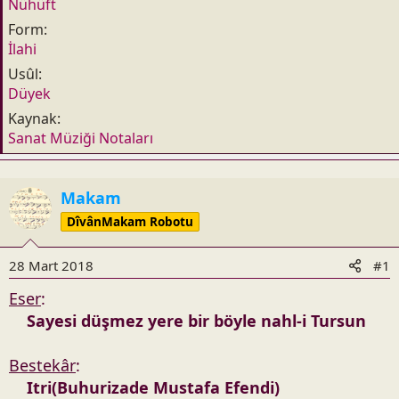
t
r
Nühüft
a
i
Form
n
h
İlahi
i
Usûl
Düyek
Kaynak
Sanat Müziği Notaları
Makam
DîvânMakam Robotu
28 Mart 2018
#1
Eser
:
Sayesi düşmez yere bir böyle nahl-i Tursun
Bestekâr
:
Itri(Buhurizade Mustafa Efendi)