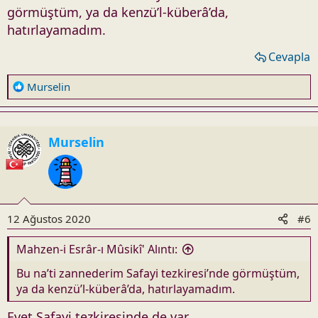
görmüştüm, ya da kenzü’l-küberâ’da,
hatırlayamadım.
Cevapla
R
Murselin
e
a
c
Murselin
t
i
o
n
s
12 Ağustos 2020
#6
:
Mahzen-i Esrâr-ı Mûsikî' Alıntı:
Bu na’ti zannederim Safayi tezkiresi’nde görmüştüm,
ya da kenzü’l-küberâ’da, hatırlayamadım.
Evet Safayi tezkiresinde de var.