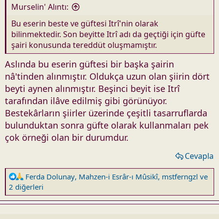
Murselin' Alıntı:
Bu eserin beste ve güftesi Itrî'nin olarak
bilinmektedir. Son beyitte Itrî adı da geçtiği için güfte
şairi konusunda tereddüt oluşmamıştır.
Aslında bu eserin güftesi bir başka şairin
nâ'tinden alınmıştır. Oldukça uzun olan şiirin dört
beyti aynen alınmıştır. Beşinci beyit ise Itrî
tarafından ilâve edilmiş gibi görünüyor.
Bestekârların şiirler üzerinde çeşitli tasarruflarda
bulunduktan sonra güfte olarak kullanmaları pek
çok örneği olan bir durumdur.
Cevapla
R
Ferda Dolunay
,
Mahzen-i Esrâr-ı Mûsikî
,
mstferngzl
ve
e
2 diğerleri
a
c
t