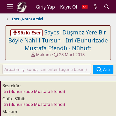
Giriş Yap
Kayıt Ol
Eser (Nota) Arşivi
Sayesi Düşmez Yere Bir
Sözlü Eser
Böyle Nahl-i Tursun - Itri (Buhurizade
Mustafa Efendi) - Nühüft
K
B
Makam
28 Mart 2018
o
a
n
ş
Ara
u
l
y
a
u
n
Bestekâr
b
g
Itri (Buhurizade Mustafa Efendi)
a
ı
Güfte Sâhibi
ş
ç
Itri (Buhurizade Mustafa Efendi)
l
t
a
a
Makam