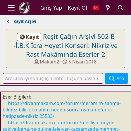
Giriş Yap
Kayıt Ol
Kayıt Arşivi
Reşit Çağın Arşivi 502 B
Kayıt
-İ.B.K İcra Heyeti Konseri: Nikriz ve
Rast Makâmında Eserler-2
K
B
Makam2
5 Nisan 2018
o
a
n
ş
Ara
u
l
y
a
u
n
Eser Bilgileri
b
g
https://divanmakam.com/forum/meramim-sanma-
a
ı
bilmez-bilir-ol-mahim-neden-sonra-osman-efendi-
ş
ç
hatipzade-nikriz.25533/
l
t
https://divanmakam.com/forum/meclis-i-meyde-
a
a
sakiya-bana-ne-gul-ne-lale-var-kassamzade-mehmet-