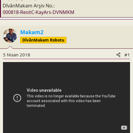
DîvânMakam Arşiv No.
000818-ResitC-KayArs-DVNMKM
Makam2
DîvânMakam Robotu
5 Nisan 2018
#1