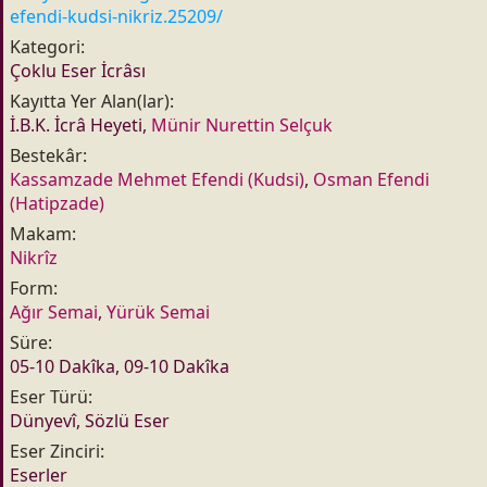
t
r
efendi-kudsi-nikriz.25209/
a
i
Kategori
n
h
Çoklu Eser İcrâsı
i
Kayıtta Yer Alan(lar)
İ.B.K. İcrâ Heyeti,
Münir Nurettin Selçuk
Bestekâr
Kassamzade Mehmet Efendi (Kudsi)
,
Osman Efendi
(Hatipzade)
Makam
Nikrîz
Form
Ağır Semai
,
Yürük Semai
Süre
05-10 Dakîka, 09-10 Dakîka
Eser Türü
Dünyevî, Sözlü Eser
Eser Zinciri
Eserler