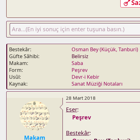
Sa
Bestekâr
Osman Bey (Küçük, Tanburi)
Güfte Sâhibi
Belirsiz
Makam
Saba
Form
Peşrev
Usûl
Devr-i Kebir
Kaynak
Sanat Müziği Notaları
28 Mart 2018
Eser
:
Peşrev
Bestekâr
:
Makam