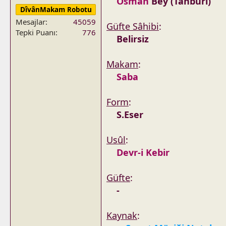
Osman
Bey (Tanburi)
DîvânMakam Robotu
Mesajlar
45059
Güfte Sâhibi
:
Tepki Puanı
776
Belirsiz
Makam
:
Saba
Form
:
S.Eser
Usûl
:
Devr-i Kebir
Güfte
:
-
Kaynak
: