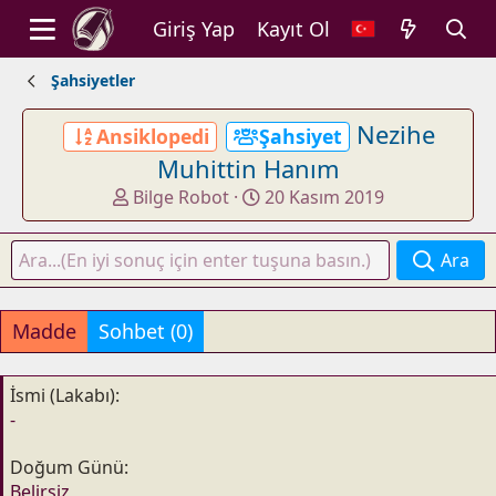
Giriş Yap
Kayıt Ol
Şahsiyetler
Nezihe
Ansiklopedi
Şahsiyet
Muhittin Hanım
K
B
Bilge Robot
20 Kasım 2019
o
a
n
ş
Ara
u
l
y
a
u
n
Madde
Sohbet (0)
b
g
a
ı
ş
ç
İsmi (Lakabı)
l
t
-
a
a
t
r
Doğum Günü
a
i
Belirsiz