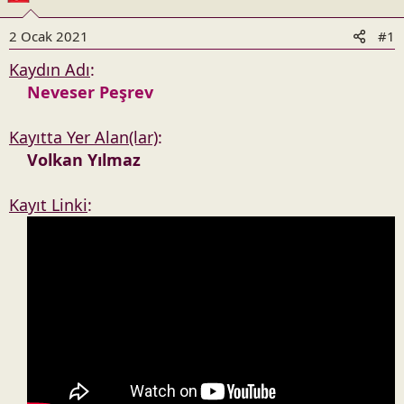
n
h
i
2 Ocak 2021
#1
Kaydın Adı
:
Neveser
Peşrev
Kayıtta Yer Alan(lar)
:
Volkan Yılmaz
Kayıt Linki
: