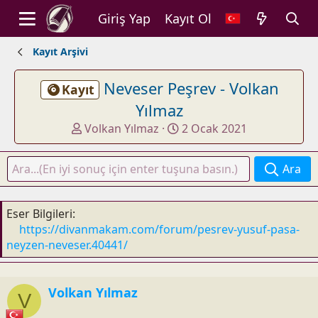
Giriş Yap
Kayıt Ol
Kayıt Arşivi
Neveser Peşrev - Volkan
Kayıt
Yılmaz
K
B
Volkan Yılmaz
2 Ocak 2021
o
a
n
ş
Ara
u
l
y
a
u
n
Eser Bilgileri
b
g
https://divanmakam.com/forum/pesrev-yusuf-pasa-
a
ı
neyzen-neveser.40441/
ş
ç
l
t
a
a
Volkan Yılmaz
V
t
r
a
i