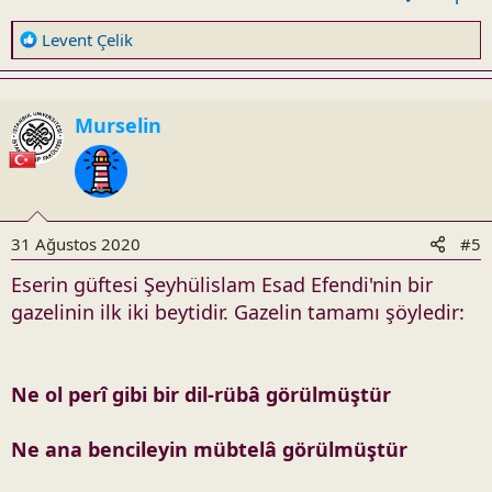
R
Levent Çelik
e
a
c
Murselin
t
i
o
n
s
31 Ağustos 2020
#5
:
Eserin güftesi Şeyhülislam Esad Efendi'nin bir
gazelinin ilk iki beytidir. Gazelin tamamı şöyledir:
Ne ol perî gibi bir dil-rübâ görülmüştür
Ne ana bencileyin mübtelâ görülmüştür