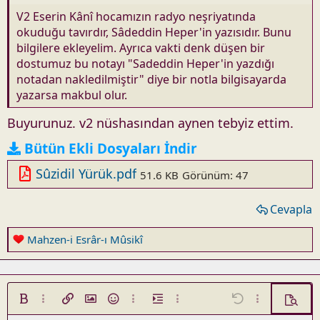
V2 Eserin Kânî hocamızın radyo neşriyatında
okuduğu tavırdır, Sâdeddin Heper'in yazısıdır. Bunu
bilgilere ekleyelim. Ayrıca vakti denk düşen bir
dostumuz bu notayı "Sadeddin Heper'in yazdığı
notadan nakledilmiştir" diye bir notla bilgisayarda
yazarsa makbul olur.
Buyurunuz. v2 nüshasından aynen tebyiz ettim.
Bütün Ekli Dosyaları İndir
Sûzidil Yürük.pdf
51.6 KB
Görünüm: 47
Cevapla
R
Mahzen-i Esrâr-ı Mûsikî
e
a
c
t
Kalın
Daha fazla seçenek...
Link ekle
Resim ekle
İfadeler
Daha fazla seçenek...
Girinti
Daha fazla seçenek...
Geri al
Daha fazla seç
Ön izle
i