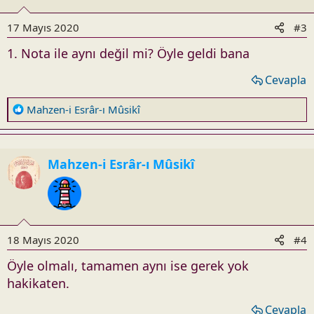
s
17 Mayıs 2020
#3
:
1. Nota ile aynı değil mi? Öyle geldi bana
Cevapla
R
Mahzen-i Esrâr-ı Mûsikî
e
a
c
Mahzen-i Esrâr-ı Mûsikî
t
i
o
n
s
18 Mayıs 2020
#4
:
Öyle olmalı, tamamen aynı ise gerek yok
hakikaten.
Cevapla