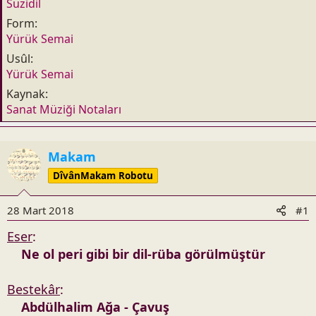
t
r
Suzidil
a
i
Form
n
h
Yürük Semai
i
Usûl
Yürük Semai
Kaynak
Sanat Müziği Notaları
Makam
DîvânMakam Robotu
28 Mart 2018
#1
Eser
:
Ne ol peri gibi bir dil-rüba görülmüştür
Bestekâr
:
Abdülhalim Ağa - Çavuş