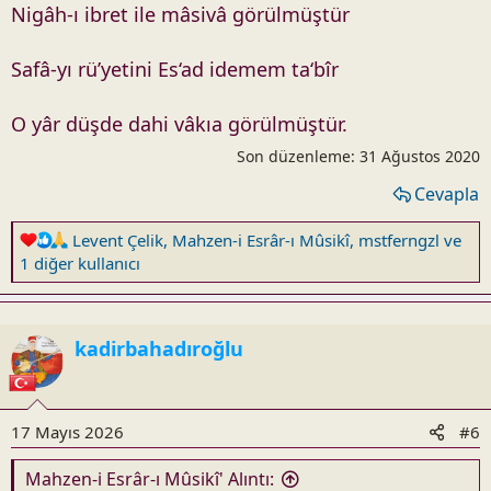
Nigâh-ı ibret ile mâsivâ görülmüştür
Safâ-yı rü’yetini Es‘ad idemem ta‘bîr
O yâr düşde dahi vâkıa görülmüştür.
Son düzenleme:
31 Ağustos 2020
Cevapla
R
Levent Çelik
,
Mahzen-i Esrâr-ı Mûsikî
,
mstferngzl
ve
e
1 diğer kullanıcı
a
c
t
kadirbahadıroğlu
i
o
n
s
17 Mayıs 2026
#6
:
Mahzen-i Esrâr-ı Mûsikî' Alıntı: