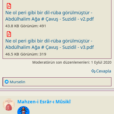
Ne ol peri gibi bir dil-rüba görülmüştür -
Abdülhalim Ağa # Çavuş - Suzidil - v2.pdf
43.8 KB
Görünüm: 491
Ne ol peri gibi bir dil-rüba görülmüştür -
Abdülhalim Ağa # Çavuş - Suzidil - v3.pdf
46.5 KB
Görünüm: 319
Moderatörün son düzenlenenleri:
1 Eylül 2020
Cevapla
R
Murselin
e
a
c
Mahzen-i Esrâr-ı Mûsikî
t
i
o