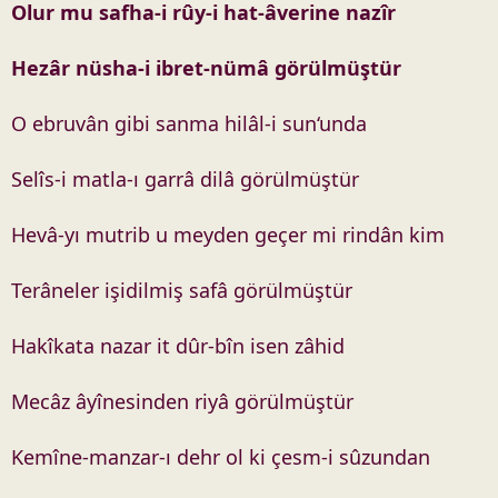
Olur mu safha-i rûy-i hat-âverine nazîr
Hezâr nüsha-i ibret-nümâ görülmüştür
O ebruvân gibi sanma hilâl-i sun‘unda
Selîs-i matla-ı garrâ dilâ görülmüştür
Hevâ-yı mutrib u meyden geçer mi rindân kim
Terâneler işidilmiş safâ görülmüştür
Hakîkata nazar it dûr-bîn isen zâhid
Mecâz âyînesinden riyâ görülmüştür
Kemîne-manzar-ı dehr ol ki çesm-i sûzundan