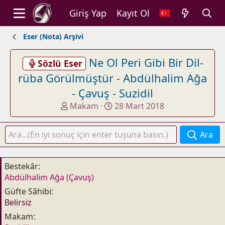
Giriş Yap
Kayıt Ol
Eser (Nota) Arşivi
Ne Ol Peri Gibi Bir Dil-
Sözlü Eser
rüba Görülmüştür - Abdülhalim Ağa
- Çavuş - Suzidil
K
B
Makam
28 Mart 2018
o
a
n
ş
Ara
u
l
y
a
u
n
Bestekâr
b
g
Abdülhalim Ağa (Çavuş)
a
ı
Güfte Sâhibi
ş
ç
Belirsiz
l
t
a
a
Makam