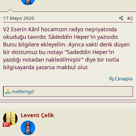
n
s
17 Mayıs 2020
#2
:
V2 Eserin Kânî hocamızın radyo neşriyatında
okuduğu tavırdır, Sâdeddin Heper'in yazısıdır.
Bunu bilgilere ekleyelim. Ayrıca vakti denk düşen
bir dostumuz bu notayı "Sadeddin Heper'in
yazdığı notadan nakledilmiştir" diye bir notla
bilgisayarda yazarsa makbul olur.
Cevapla
R
mstferngzl
e
a
c
Levent Çelik
t
i
o
n