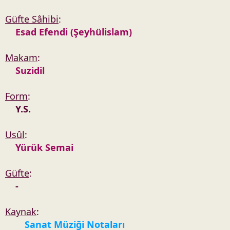
Güfte Sâhibi
:
Esad Efendi (Şeyhülislam)
Makam
:
Suzidil
Form
:
Y.S.
Usûl
:
Yürük Semai
Güfte
:
-
Kaynak
:
Sanat Müziği Notaları