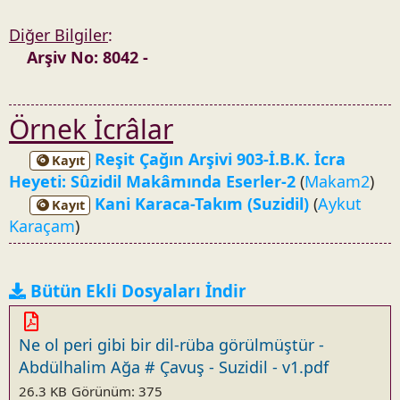
Diğer Bilgiler
:
Arşiv No: 8042 -
Örnek İcrâlar
Reşit Çağın Arşivi 903-İ.B.K. İcra
Kayıt
Heyeti: Sûzidil Makâmında Eserler-2
(
Makam2
)
Kani Karaca-Takım (Suzidil)
(
Aykut
Kayıt
Karaçam
)
Bütün Ekli Dosyaları İndir
Ne ol peri gibi bir dil-rüba görülmüştür -
Abdülhalim Ağa # Çavuş - Suzidil - v1.pdf
26.3 KB
Görünüm: 375