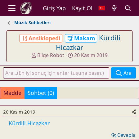
Giriş Yap
Kayıt Ol
Müzik Sohbetleri
Kürdili
Ansiklopedi
Makam
Hicazkar
K
B
Bilge Robot
20 Kasım 2019
o
a
n
ş
Ara
u
l
y
a
u
n
Madde
Sohbet (0)
b
g
a
ı
ş
ç
20 Kasım 2019
l
t
Kürdili Hicazkar
a
a
t
r
Cevapla
a
i