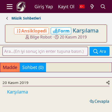
Giriş Yap
Kayıt Ol
Müzik Sohbetleri
Karşılama
Ansiklopedi
Form
K
B
Bilge Robot
20 Kasım 2019
o
a
n
ş
Ara
u
l
y
a
u
n
Madde
Sohbet (0)
b
g
a
ı
ş
ç
20 Kasım 2019
l
t
Karşılama
a
a
t
r
Cevapla
a
i
n
h