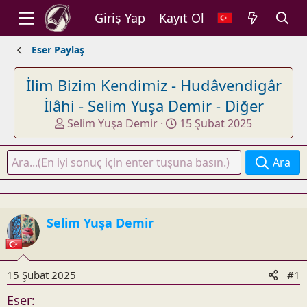
Giriş Yap
Kayıt Ol
Eser Paylaş
İlim Bizim Kendimiz - Hudâvendigâr
İlâhi - Selim Yuşa Demir - Diğer
K
B
Selim Yuşa Demir
15 Şubat 2025
o
a
n
ş
Ara
u
l
y
a
u
n
b
g
Selim Yuşa Demir
a
ı
ş
ç
l
t
a
a
15 Şubat 2025
#1
t
r
Eser
:
a
i