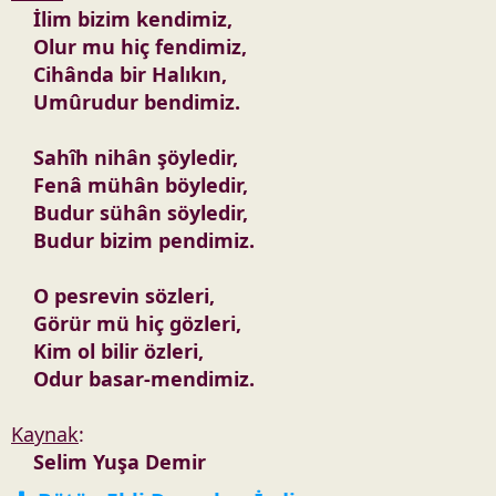
İlim bizim kendimiz,
Olur mu hiç fendimiz,
Cihânda bir Halıkın,
Umûrudur bendimiz.
Sahîh nihân şöyledir,
Fenâ mühân böyledir,
Budur sühân söyledir,
Budur bizim pendimiz.
O pesrevin sözleri,
Görür mü hiç gözleri,
Kim ol bilir özleri,
Odur basar-mendimiz.
Kaynak
:
Selim Yuşa Demir