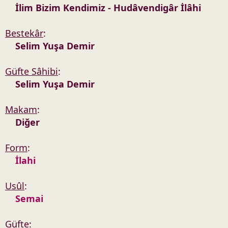
İlim Bizim Kendimiz - Hudâvendigâr İlâhi
n
h
i
Bestekâr
:
Selim Yuşa Demir
Güfte Sâhibi
:
Selim Yuşa Demir
Makam
:
Diğer
Form
:
İlahi
Usûl
:
Semai
Güfte
: