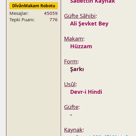
Sadettin Kaynak
DîvânMakam Robotu
Mesajlar
45059
Güfte Sâhibi
:
Tepki Puanı
776
Ali Şevket Bey
Makam
:
Hüzzam
Form
:
Şarkı
Usûl
:
Devr-i Hindi
Güfte
:
-
Kaynak
: