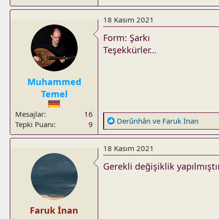
18 Kasım 2021
Form: Şarkı
Teşekkürler…
Muhammed
Temel
Mesajlar
16
R
Derûnhân
ve
Faruk İnan
Tepki Puanı
9
e
a
18 Kasım 2021
c
t
Gerekli değişiklik yapılmıştı
i
o
n
s
Faruk İnan
: