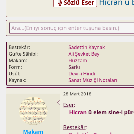
Hicran ü 
Sözlü Eser
Bestekâr
Sadettin Kaynak
Güfte Sâhibi
Ali Şevket Bey
Makam
Hüzzam
Form
Şarkı
Usûl
Devr-i Hindi
Kaynak
Sanat Müziği Notaları
28 Mart 2018
Eser
:
Hicran
ü elem sine-i pü
Bestekâr
:
Makam