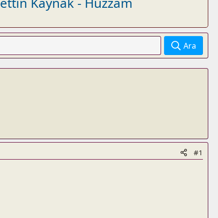
dettin Kaynak - Hüzzam
Ara
#1