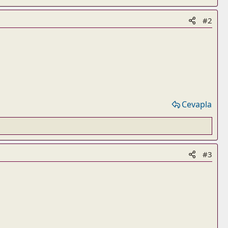
#2
Cevapla
#3