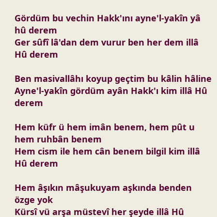
Gördüm bu vechin Hakk'ını ayne'l-yakîn yâ
hû derem
Ger sûfî lâ'dan dem vurur ben her dem illâ
Hû derem
Ben masivallâhı koyup geçtim bu kâlin hâline
Ayne'l-yakîn gördüm ayân Hakk'ı kim illâ Hû
derem
Hem küfr ü hem imân benem, hem pût u
hem ruhbân benem
Hem cism ile hem cân benem bilgil kim illâ
Hû derem
Hem âşıkın mâşukuyam aşkında benden
özge yok
Kürsî vü arşa müstevî her şeyde illâ Hû