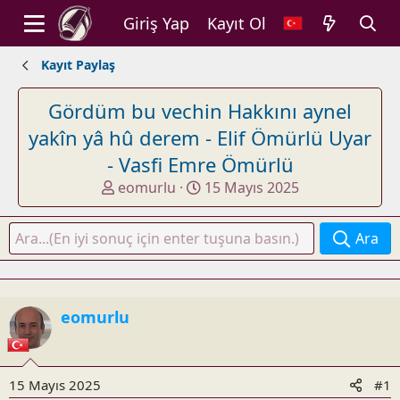
Giriş Yap
Kayıt Ol
Kayıt Paylaş
Gördüm bu vechin Hakkını aynel
yakîn yâ hû derem - Elif Ömürlü Uyar
- Vasfi Emre Ömürlü
K
B
eomurlu
15 Mayıs 2025
o
a
n
ş
Ara
u
l
y
a
u
n
b
g
eomurlu
a
ı
ş
ç
l
t
a
a
15 Mayıs 2025
#1