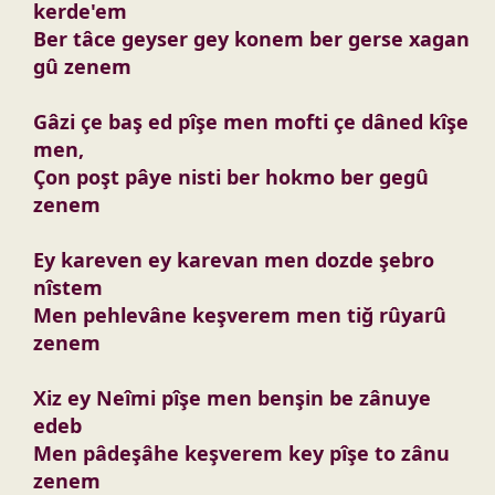
kerde'em
Ber tâce geyser gey konem ber gerse xagan
gû zenem
Gâzi çe baş ed pîşe men mofti çe dâned kîşe
men,
Çon poşt pâye nisti ber hokmo ber gegû
zenem
Ey kareven ey karevan men dozde şebro
nîstem
Men pehlevâne keşverem men tiğ rûyarû
zenem
Xiz ey Neîmi pîşe men benşin be zânuye
edeb
Men pâdeşâhe keşverem key pîşe to zânu
zenem