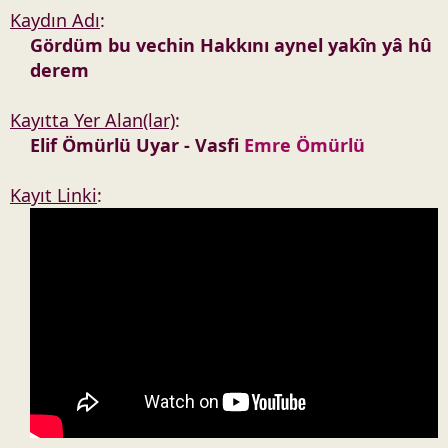
t
r
Kaydın Adı
:
a
i
Gördüm bu vechin Hakkını aynel yakîn yâ hû
n
h
derem
i
Kayıtta Yer Alan(lar)
:
Elif Ömürlü Uyar - Vasfi
Emre Ömürlü
Kayıt Linki
: