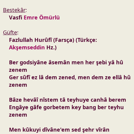
Bestekâr
:
Vasfi
Emre Ömürlü
Güfte
:
Fazlullah Hurûfî (Farsça) (Türkçe:
Akşemseddin
Hz.)
Ber godsiyâne âsemân men her şebi yâ hû
zenem
Ger sûfî ez lâ dem zened, men dem ze ellâ hû
zenem
Bâze hevâî nîstem tâ teyhuye canhâ berem
Engâye gâfe gorbetem key bang ber teyhu
zenem
Men kûkuyi dîvâne'em sed şehr vîrân