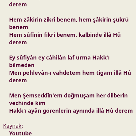
derem
Hem zâkirin zikri benem, hem şâkirin şükrü
benem
Hem sûfînin fikri benem, kalbinde illâ Hû
derem
Ey sûfiyân ey câhilân laf urma Hakk'ı
bilmeden
Men pehlevân-ı vahdetem hem tîgam illâ Hû
derem
Men Şemseddîn'em doğmuşam her dilberin
vechinde kim
Hakk'ı ayân görenlerin aynında illâ Hû derem
Kaynak
:
Youtube