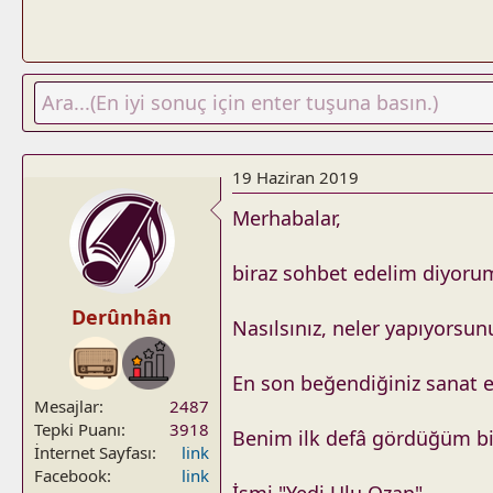
19 Haziran 2019
Merhabalar,
biraz sohbet edelim diyoru
Derûnhân
Nasılsınız, neler yapıyorsun
En son beğendiğiniz sanat e
Mesajlar
2487
Tepki Puanı
3918
Benim ilk defâ gördüğüm bir
İnternet Sayfası
link
Facebook
link