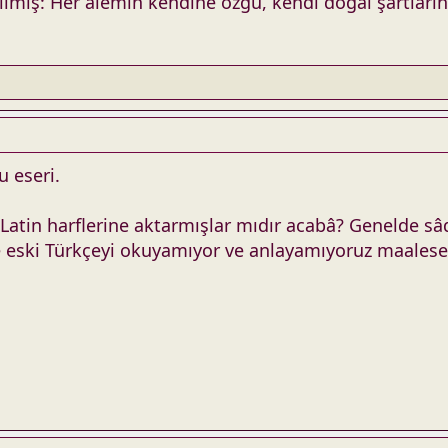
lmiş: Her âlemin kendine özgü, kendi doğal şartlarına 
u eseri.
tin harflerine aktarmışlar mıdır acabâ? Genelde sâde
e eski Türkçeyi okuyamıyor ve anlayamıyoruz maalese