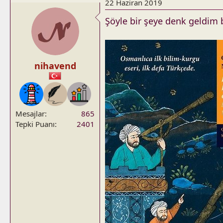
22 Haziran 2019
Şöyle bir şeye denk geldim
nihavend
Mesajlar
865
Tepki Puanı
2401