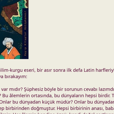
bilim-kurgu eseri, bir asır sonra ilk defa Latin harfle
aya bırakayım:
k var mıdır? Şüphesiz böyle bir sorunun cevabı lazımd
u âlemlerin ortasında, bu dünyaların hepsi birdir. T
 Onlar bu dünyadan küçük müdür? Onlar bu dünyadan i
 birbirinden doğmuştur. Hepsi birbirinin anası, babas