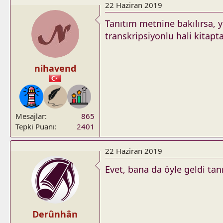
22 Haziran 2019
Tanıtım metnine bakılırsa, ye
transkripsiyonlu hali kitapt
nihavend
Mesajlar
865
Tepki Puanı
2401
22 Haziran 2019
Evet, bana da öyle geldi ta
Derûnhân