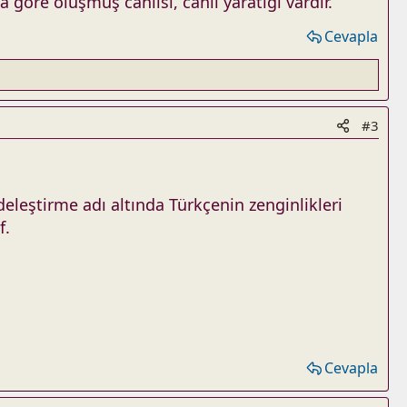
göre oluşmuş canlısı, canlı yaratığı vardır.”
Cevapla
#3
leştirme adı altında Türkçenin zenginlikleri
f.
Cevapla