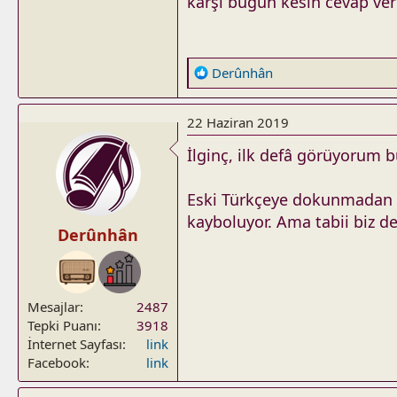
karşı bugün kesin cevap veri
R
Derûnhân
e
a
22 Haziran 2019
c
t
İlginç, ilk defâ görüyorum b
i
o
Eski Türkçeye dokunmadan La
n
kayboluyor. Ama tabii biz d
s
Derûnhân
:
Mesajlar
2487
Tepki Puanı
3918
İnternet Sayfası
link
Facebook
link