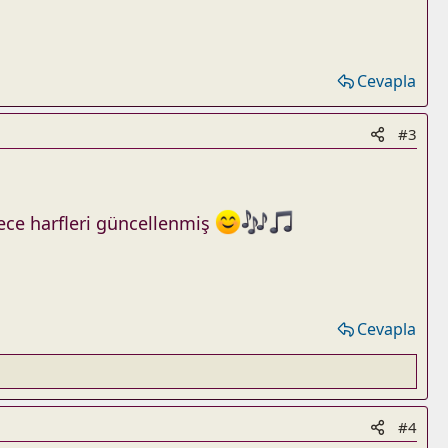
Cevapla
#3
dece harfleri güncellenmiş
Cevapla
#4