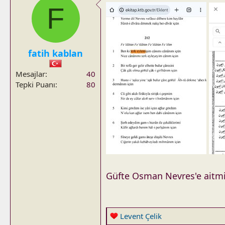
t
F
i
o
n
s
fatih kablan
:
Mesajlar
40
Tepki Puanı
80
Güfte Osman Nevres'e aitmi
R
Levent Çelik