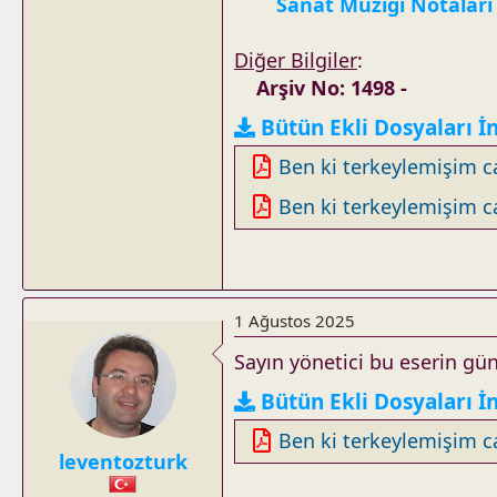
Sanat Müziği Notaları
Diğer Bilgiler
:
Arşiv No: 1498 -
Bütün Ekli Dosyaları İ
Ben ki terkeylemişim ca
Ben ki terkeylemişim ca
1 Ağustos 2025
Sayın yönetici bu eserin gün
Bütün Ekli Dosyaları İ
Ben ki terkeylemişim ca
leventozturk