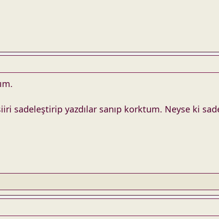
şım.
iri sadeleştirip yazdılar sanıp korktum. Neyse ki sa