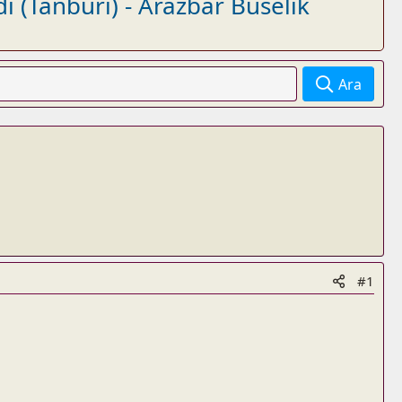
i (Tanburi) - Arazbar Buselik
Ara
#1