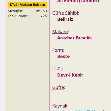
Ali Efendi (Tanburi)
DîvânMakam Robotu
Mesajlar
45059
Güfte Sâhibi
:
Tepki Puanı
776
Belirsiz
Makam
:
Arazbar Buselik
Form
:
Beste
Usûl
:
Devr-i Kebir
Güfte
:
-
Kaynak
: