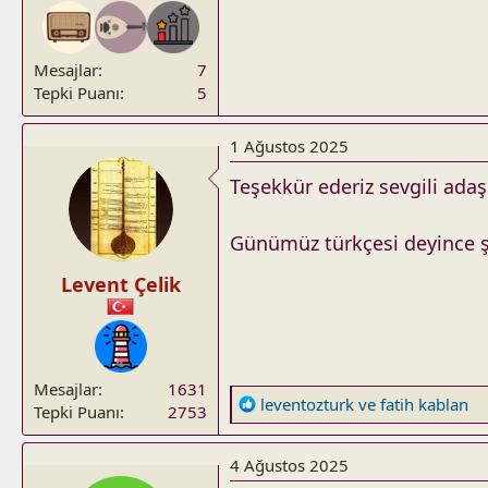
Mesajlar
7
Tepki Puanı
5
1 Ağustos 2025
Teşekkür ederiz sevgili ada
Günümüz türkçesi deyince şi
Levent Çelik
Mesajlar
1631
R
leventozturk
ve
fatih kablan
Tepki Puanı
2753
e
a
4 Ağustos 2025
c