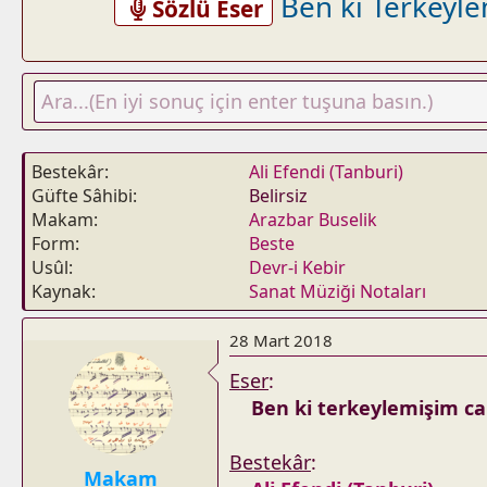
Ben ki Terkeyle
Sözlü Eser
Bestekâr
Ali Efendi (Tanburi)
Güfte Sâhibi
Belirsiz
Makam
Arazbar Buselik
Form
Beste
Usûl
Devr-i Kebir
Kaynak
Sanat Müziği Notaları
28 Mart 2018
Eser
:
Ben ki terkeylemişim ca
Bestekâr
:
Makam