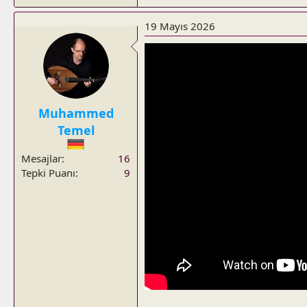
e
a
19 Mayıs 2026
c
t
i
o
n
s
Muhammed
:
Temel
Mesajlar
16
Tepki Puanı
9