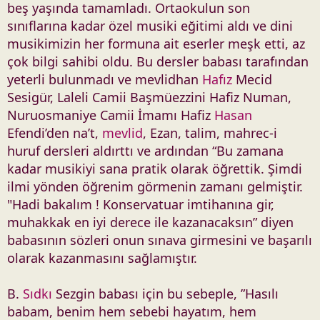
beş yaşında tamamladı. Ortaokulun son
sınıflarına kadar özel musiki eğitimi aldı ve dini
musikimizin her formuna ait eserler meşk etti, az
çok bilgi sahibi oldu. Bu dersler babası tarafından
yeterli bulunmadı ve mevlidhan
Hafız
Mecid
Sesigür, Laleli Camii Başmüezzini Hafiz Numan,
Nuruosmaniye Camii İmamı Hafiz
Hasan
Efendi’den na’t,
mevlid
, Ezan, talim, mahrec-i
huruf dersleri aldırttı ve ardından “Bu zamana
kadar musikiyi sana pratik olarak öğrettik. Şimdi
ilmi yönden öğrenim görmenin zamanı gelmiştir.
"Hadi bakalım ! Konservatuar imtihanına gir,
muhakkak en iyi derece ile kazanacaksın” diyen
babasının sözleri onun sınava girmesini ve başarılı
olarak kazanmasını sağlamıştır.
B.
Sıdkı
Sezgin babası için bu sebeple, ”Hasılı
babam, benim hem sebebi hayatım, hem