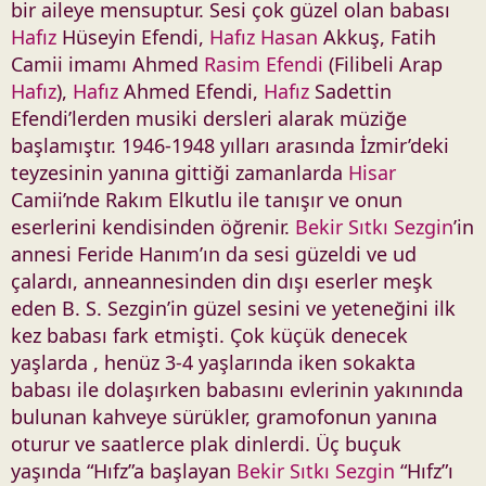
bir aileye mensuptur. Sesi çok güzel olan babası
Hafız
Hüseyin Efendi,
Hafız
Hasan
Akkuş, Fatih
Camii imamı Ahmed
Rasim Efendi
(Filibeli Arap
Hafız
),
Hafız
Ahmed Efendi,
Hafız
Sadettin
Efendi’lerden musiki dersleri alarak müziğe
başlamıştır. 1946-1948 yılları arasında İzmir’deki
teyzesinin yanına gittiği zamanlarda
Hisar
Camii’nde Rakım Elkutlu ile tanışır ve onun
eserlerini kendisinden öğrenir.
Bekir Sıtkı Sezgin
’in
annesi Feride Hanım’ın da sesi güzeldi ve ud
çalardı, anneannesinden din dışı eserler meşk
eden B. S. Sezgin’in güzel sesini ve yeteneğini ilk
kez babası fark etmişti. Çok küçük denecek
yaşlarda , henüz 3-4 yaşlarında iken sokakta
babası ile dolaşırken babasını evlerinin yakınında
bulunan kahveye sürükler, gramofonun yanına
oturur ve saatlerce plak dinlerdi. Üç buçuk
yaşında “Hıfz”a başlayan
Bekir Sıtkı Sezgin
“Hıfz”ı