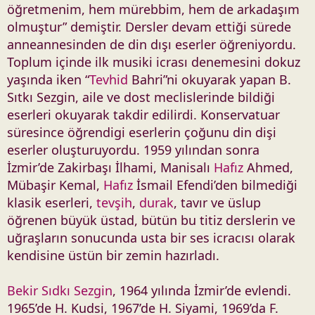
öğretmenim, hem mürebbim, hem de arkadaşım
olmuştur” demiştir. Dersler devam ettiği sürede
anneannesinden de din dışı eserler öğreniyordu.
Toplum içinde ilk musiki icrası denemesini dokuz
yaşında iken “
Tevhid
Bahri”ni okuyarak yapan B.
Sıtkı Sezgin, aile ve dost meclislerinde bildiği
eserleri okuyarak takdir edilirdi. Konservatuar
süresince öğrendigi eserlerin çoğunu din dişi
eserler oluşturuyordu. 1959 yılından sonra
İzmir’de Zakirbaşı İlhami, Manisalı
Hafız
Ahmed,
Mübaşir Kemal,
Hafız
İsmail Efendi’den bilmediği
klasik eserleri,
tevşih
,
durak
, tavır ve üslup
öğrenen büyük üstad, bütün bu titiz derslerin ve
uğraşların sonucunda usta bir ses icracısı olarak
kendisine üstün bir zemin hazırladı.
Bekir Sıdkı Sezgin
, 1964 yılında İzmir’de evlendi.
1965’de H. Kudsi, 1967’de H. Siyami, 1969’da F.