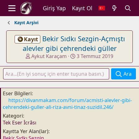
Giriş Yap
Kayıt Ol
Kayıt Arşivi
Bekir Sıdkı Sezgin-Açmıştı
Kayıt
alevler gibi çehrendeki güller
K
B
Aykut Karaçam
3 Temmuz 2019
o
a
n
ş
Ara
u
l
y
a
u
n
Eser Bilgileri
b
g
https://divanmakam.com/forum/acmisti-alevler-gibi-
a
ı
cehrendeki-guller-ali-riza-avni-tinaz-suzidil.246/
ş
ç
Kategori
l
t
Tek Eser İcrâsı
a
a
t
r
Kayıtta Yer Alan(lar)
a
i
Bekir Sıdkı Sezgin