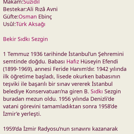
Makam:
Suzidil
Bestekar:Ali Rızâ Avni
Güfte:
Osman
Ebinç
Usûl:
Türk Aksağı
Bekir Sıdkı Sezgin
1 Temmuz 1936 tarihinde İstanbul’un Şehremini
semtinde doğdu. Babası
Hafız
Hüseyin Efendi
(1899-1969), annesi Feride Hanım’dır. 1942 yılında
ilk öğretime başladı, lisede okurken babasının
teşviki ile başarılı bir sınav vererek İstanbul
belediye Konservatuarı’na giren B.
Sıdkı
Sezgin
buradan mezun oldu. 1956 yılında Denizli’de
vatani görevini tamamladıktan sonra 1958’de
İzmir’e yerleşti.
1959’da İzmir Radyosu’nun sınavını kazanarak