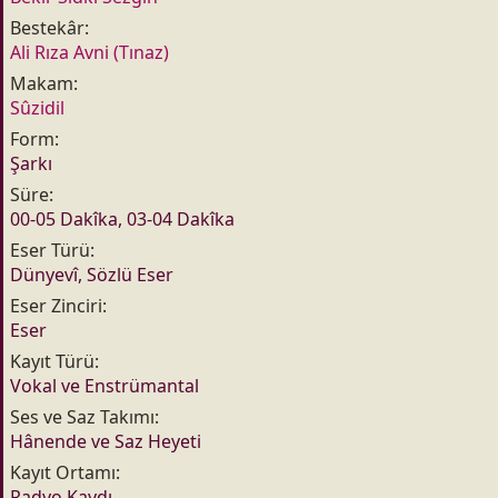
n
h
Bestekâr
i
Ali Rıza Avni (Tınaz)
Makam
Sûzidil
Form
Şarkı
Süre
00-05 Dakîka, 03-04 Dakîka
Eser Türü
Dünyevî, Sözlü Eser
Eser Zinciri
Eser
Kayıt Türü
Vokal ve Enstrümantal
Ses ve Saz Takımı
Hânende ve Saz Heyeti
Kayıt Ortamı
Radyo Kaydı