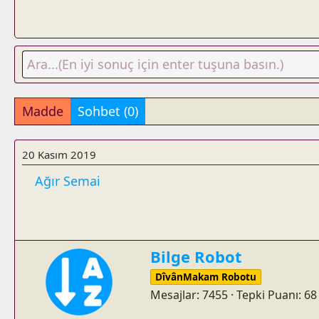
Madde
Sohbet (0)
20 Kasım 2019
Ağır Semai
W
Bilge Robot
r
DîvânMakam Robotu
i
Mesajlar
7455
Tepki Puanı
68
t
t