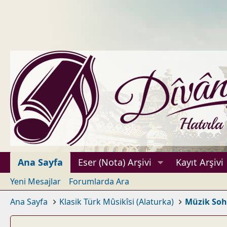
Ana Sayfa
Eser (Nota) Arşivi
Kayıt Arşivi
Yeni Mesajlar
Forumlarda Ara
Ana Sayfa
Klasik Türk Mûsikîsi (Alaturka)
Müzik Soh