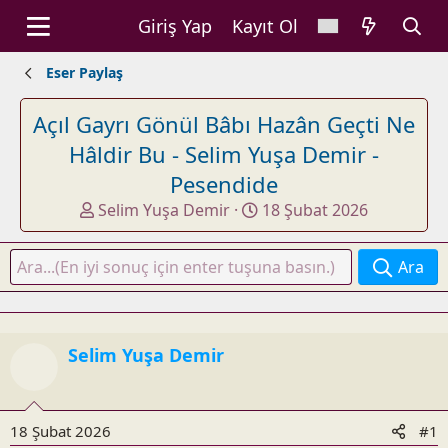
Giriş Yap
Kayıt Ol
Eser Paylaş
Açıl Gayrı Gönül Bâbı Hazân Geçti Ne
Hâldir Bu - Selim Yuşa Demir -
Pesendide
K
B
Selim Yuşa Demir
18 Şubat 2026
o
a
n
ş
Ara
u
l
y
a
u
n
b
g
Selim Yuşa Demir
a
ı
ş
ç
l
t
a
a
18 Şubat 2026
#1