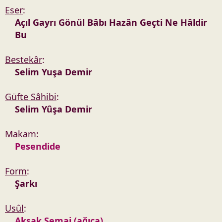
t
r
Eser
:
a
i
Açıl Gayrı Gönül Bâbı Hazân Geçti Ne Hâldir
n
h
Bu
i
Bestekâr
:
Selim Yuşa Demir
Güfte Sâhibi
:
Selim Yûşa Demir
Makam
:
Pesendide
Form
:
Şarkı
Usûl
:
Aksak Semai (ağıca)